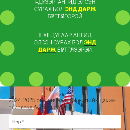
I-ДҮГЭЭР АНГИД ЭЛСЭН
СУРАХ БОЛ
ЭНД ДАРЖ
БҮРТГҮҮЛЭЭРЭЙ
II-XII ДУГААР АНГИД
ЭЛСЭН СУРАХ БОЛ
ЭНД
ДАРЖ
БҮРТГҮҮЛЭЭРЭЙ
2024-2025 оны хичээлийн жилийн цахим
элсэлтэд бүртгүүлээрэй.