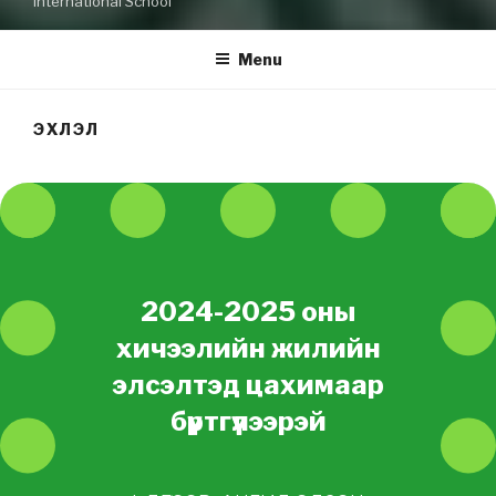
International School
Menu
ЭХЛЭЛ
2024-2025 оны
хичээлийн жилийн
элсэлтэд
цахимаар
б
үртгүүлээрэй