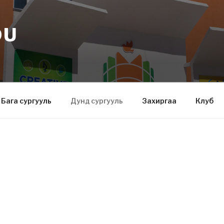
DU
Бага сургууль
Дунд сургууль
Захиргаа
Клуб