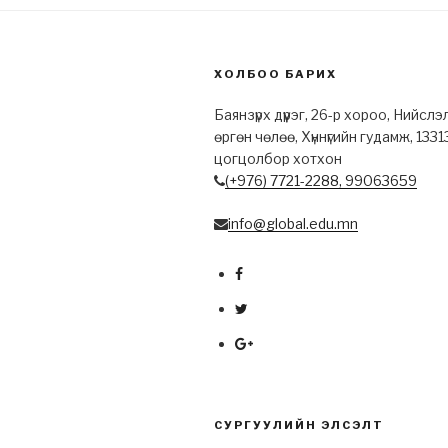
ХОЛБОО БАРИХ
Баянзүрх дүүрэг, 26-р хороо, Нийслэ
өргөн чөлөө, Хүннүгийн гудамж, 1331
цогцолбор хотхон
(+976) 7721-2288,
99063659
info@global.edu.mn
СУРГУУЛИЙН ЭЛСЭЛТ