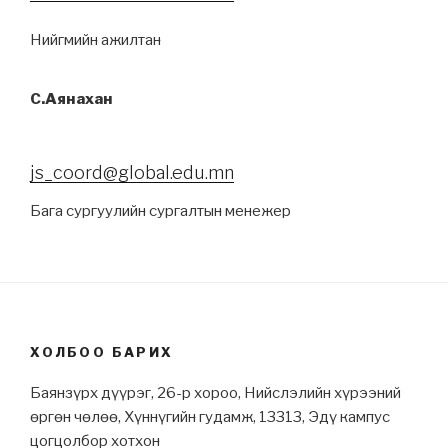
Нийгмийн ажилтан
С.Аянахан
js_coord@global.edu.mn
Бага сургуулийн сургалтын менежер
ХОЛБОО БАРИХ
Баянзүрх дүүрэг, 26-р хороо, Нийслэлийн хүрээний
өргөн чөлөө, Хүннүгийн гудамж, 13313, Эдү кампус
цогцолбор хотхон