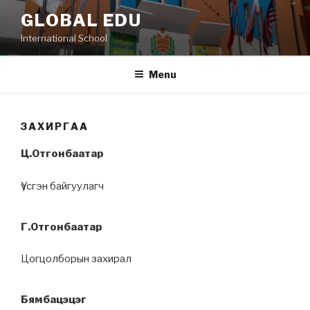
Skip
GLOBAL EDU
to
International School
content
Menu
ЗАХИРГАА
Ц.Отгонбаатар
Үүсгэн байгуулагч
Г.Отгонбаатар
Цогцолборын захирал
Бямбацэцэг