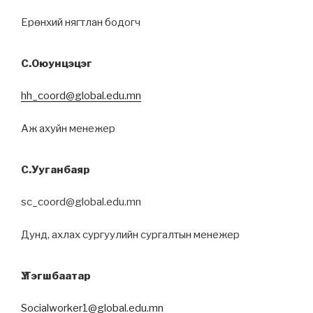
Ерөнхий нягтлан бодогч
С.Оюунцэцэг
hh_coord@global.edu.mn
Аж ахуйн менежер
С.Ууганбаяр
sc_coord@global.edu.mn
Дунд, ахлах сургуулийн сургалтын менежер
Ү.Тэгшбаатар
Socialworker1@global.edu.mn