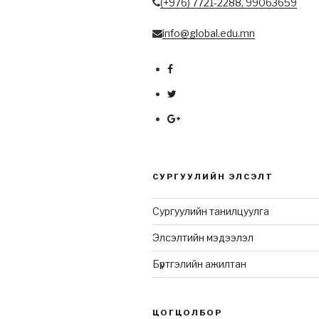
(+976) 7721-2288,
99063659
info@global.edu.mn
СУРГУУЛИЙН ЭЛСЭЛТ
Сургуулийн танилцуулга
Элсэлтийн мэдээлэл
Бүртгэлийн ажилтан
ЦОГЦОЛБОР