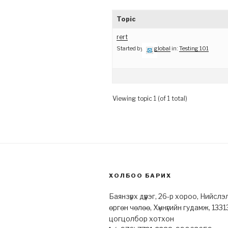
Topic
rert
Started by:
global
in:
Testing 101
Viewing topic 1 (of 1 total)
ХОЛБОО БАРИХ
Баянзүрх дүүрэг, 26-р хороо, Нийслэ
өргөн чөлөө, Хүннүгийн гудамж, 1331
цогцолбор хотхон