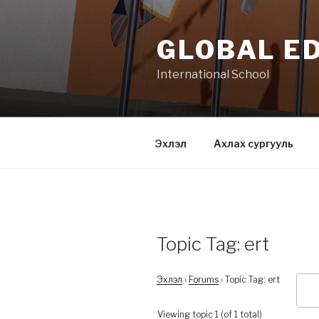
Skip
to
GLOBAL E
content
International School
Эхлэл
Ахлах сургууль
Topic Tag:
ert
Эхлэл
›
Forums
›
Topic Tag: ert
Viewing topic 1 (of 1 total)