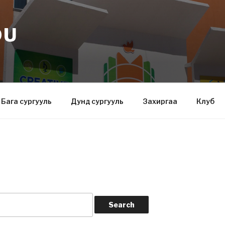
DU
Бага сургууль
Дунд сургууль
Захиргаа
Клуб