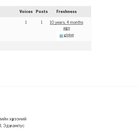
Voices
Posts
Freshness
1
1
10 years, 4 months
ago
global
лийн хүрээний
3, Эдү кампус