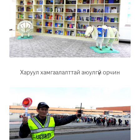
Харуул хамгаалалттай аюулгүй орчин