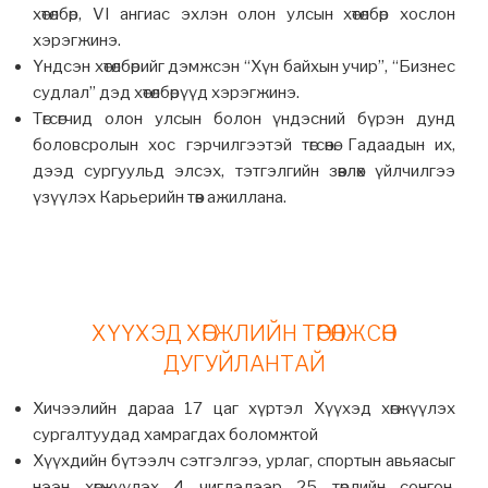
хөтөлбөр, VI ангиас эхлэн олон улсын хөтөлбөр хослон
хэрэгжинэ.
Үндсэн хөтөлбөрийг дэмжсэн “Хүн байхын учир”, “Бизнес
судлал” дэд хөтөлбөрүүд хэрэгжинэ.
Төгсөгчид олон улсын болон үндэсний бүрэн дунд
боловсролын хос гэрчилгээтэй төгсөнө. Гадаадын их,
дээд сургуульд элсэх, тэтгэлгийн зөвлөх үйлчилгээ
үзүүлэх Карьерийн төв ажиллана.
ХҮҮХЭД ХӨГЖЛИЙН ТӨРӨЛЖСӨН
ДУГУЙЛАНТАЙ
Хичээлийн дараа 17 цаг хүртэл Хүүхэд хөгжүүлэх
сургалтуудад хамрагдах боломжтой
Хүүхдийн бүтээлч сэтгэлгээ, урлаг, спортын авьяасыг
нээн хөгжүүлэх 4 чиглэлээр 25 төрлийн сонгон,