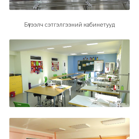
Бүтээлч сэтгэлгээний кабинетууд