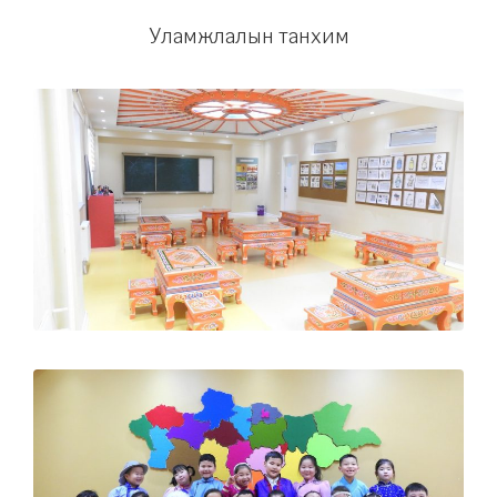
Уламжлалын танхим