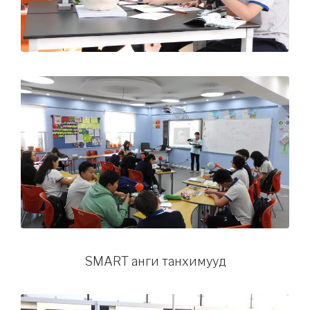
SMART анги танхимууд