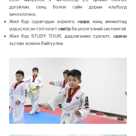
дугуйлан, секц болон сайн дурын клубууд
хичээллэнэ.
Жил бүр сурагчдын зорилго, мөрөөдөл, ахиц амжилтад
үндэслэсэн тэтгэлэгт хөтөлбөр ба үнэлгээний системтэй
Жил бүр STUDY TOUR, дадлагажих сургалт, хөдөлмөр
зуслан зохион байгуулна