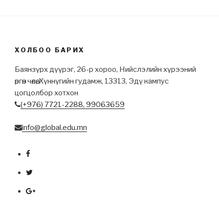
ХОЛБОО БАРИХ
Баянзүрх дүүрэг, 26-р хороо, Нийслэлийн хүрээний
өргөн чөлөө, Хүннүгийн гудамж, 13313, Эдү кампус
цогцолбор хотхон
(+976) 7721-2288,
99063659
info@global.edu.mn