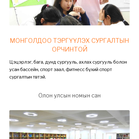
МОНГОЛДОО ТЭРГҮҮЛЭХ СУРГАЛТЫН
ОРЧИНТОЙ
Цэцэрлэг, бага, дунд сургууль, ахлах сургууль болон
у
сан бассейн, спорт заал, фитнесс бүхий спорт
сургалтын төвтэй.
Олон улсын номын сан