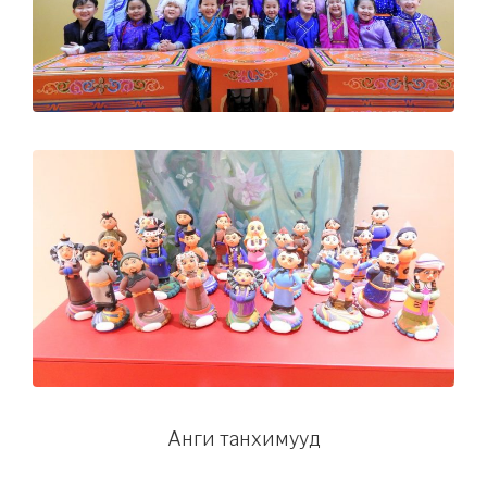
Анги танхимууд