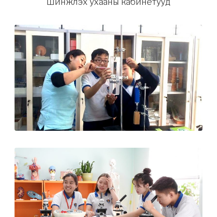
Шинжлэх ухааны кабинетууд