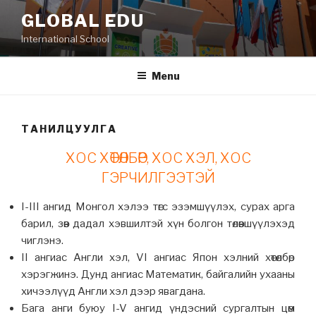
Skip
GLOBAL EDU
to
International School
content
Menu
ТАНИЛЦУУЛГА
ХОС ХӨТӨЛБӨР, ХОС ХЭЛ, ХОС
ГЭРЧИЛГЭЭТЭЙ
I-III ангид Монгол хэлээ төгс эзэмшүүлэх, сурах арга
барил, зөв дадал хэвшилтэй хүн болгон төлөвшүүлэхэд
чиглэнэ.
II ангиас Англи хэл, VI ангиас Япон хэлний хөтөлбөр
хэрэгжинэ. Дунд ангиас Математик, байгалийн ухааны
хичээлүүд Англи хэл дээр явагдана.
Бага анги буюу I-V ангид үндэсний сургалтын цөм