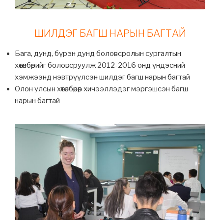
ШИЛДЭГ БАГШ НАРЫН БАГТАЙ
Бага, дунд, бүрэн дунд боловсролын сургалтын
хөтөлбөрийг боловсруулж 2012-2016 онд үндэсний
хэмжээнд нэвтрүүлсэн шилдэг багш нарын багтай
Олон улсын хөтөлбөрөөр хичээллэдэг мэргэшсэн багш
нарын багтай