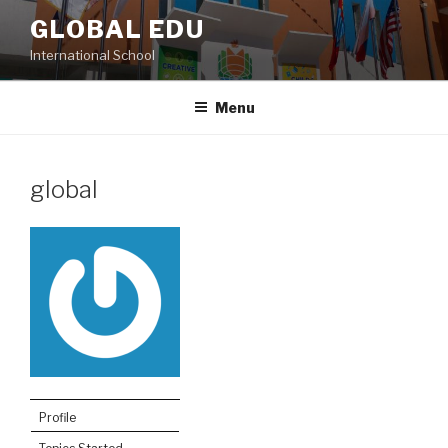
Skip
GLOBAL EDU
to
International School
content
Menu
global
Profile