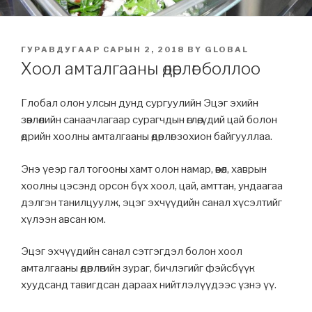
POSTED
ГУРАВДУГААР САРЫН 2, 2018
BY
GLOBAL
ON
Хоол амталгааны өдөрлөг боллоо
Глобал олон улсын дунд сургуулийн Эцэг эхийн
зөвлөлийн санаачлагаар сурагчдын өглөө, үдий цай болон
өдрийн хоолны амталгааны өдөрлөг зохион байгууллаа.
Энэ үеэр гал тогооны хамт олон намар, өвөл, хаврын
хоолны цэсэнд орсон бүх хоол, цай, амттан, ундаагаа
дэлгэн танилцуулж, эцэг эхчүүдийн санал хүсэлтийг
хүлээн авсан юм.
Эцэг эхчүүдийн санал сэтгэгдэл болон хоол
амталгааны өдөрлөгийн зураг, бичлэгийг фэйсбүүк
хуудсанд тавигдсан дараах нийтлэлүүдээс үзнэ үү.