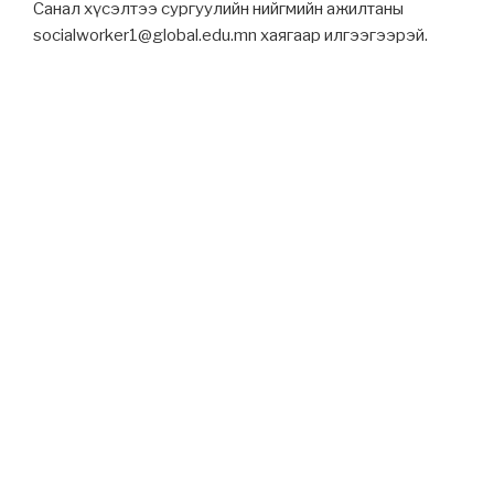
Санал хүсэлтээ сургуулийн нийгмийн ажилтаны
socialworker1@global.edu.mn хаягаар илгээгээрэй.