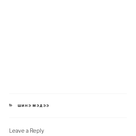
CATEGORIES
ШИНЭ МЭДЭЭ
Leave a Reply