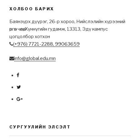
ХОЛБОО БАРИХ
Баянзүрх дүүрэг, 26-р хороо, Нийслэлийн хүрээний
өргөн чөлөө, Хүннүгийн гудамж, 13313, Эдү кампус
цогцолбор хотхон
(+976) 7721-2288,
99063659
info@global.edu.mn
СУРГУУЛИЙН ЭЛСЭЛТ