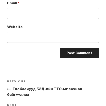
Email
*
Website
Post
PREVIOUS
Previous
navigation
Post
Глобалчууд БЗД-ийн ТТО-ыг зохион
байгууллаа
NEXT
Next