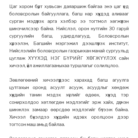
Цаг хором бүрт хувьсан даяаршиж байгаа энэ цаг үед
боловсролын байгууллага, багш нар хүүхдэд аливааг
сурган мэдүүлэх арга хэлбэр ээ тогтмол хөгжүүлэн
шинэчилсээр байна.
Нийслэл, орон нутгийн 30 гаруй
сургуулийн багш, удирдлагууд, Боловсролын
хүрээлэн, Багшийн мэргэжил дээшлүүлэх институт,
Нийслэлийн боловсролын газрынхан манай сургуульд
цуглаж ХҮҮХЭД НЭГ БҮРИЙГ ХӨГЖҮҮЛЭХ сайн
хичээл, үйл ажиллагааныхаа туршлагыг солилцлоо.
Зөвлөгөөний хичээлүүдээс харахад багш агуулга
цутгахын оронд асуулт асууж, асуудлыг хөндөж
хүүхдийн танин мэдэх хүслийг өдөөх, хүүхэд тэр
сонирхолдоо хөтлөгдөн мэдлэгийг эрж хайх, дүгнэн
шинжлэх замаар өөрсдөө мэдлэгийг бүтээж байна.
Хичээл бүхэлдээ хүүхдийн идэвх оролцоон дээр
тогтсон маш амьд байлаа.