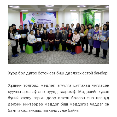
Хүүхэд бол дүүргэх ёстой сав биш, дүрэлзэх ёстой бамбар!
Хүүхдийн толгойд мэдлэг, агуулга цутгахад чиглэсэн
хуучны арга зүй энэ зуунд таарахгүй. Мэдэхийг хүссэн
бүхний хариу гарын доор илхэн болсон энэ цаг үед
дэлхий нийтээрээ мэддэг биш мэддэгээ чаддаг хүн
бэлтгэхэд анхаарлаа хандуулж байна.