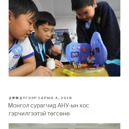
POSTED
ДӨРӨВДҮГЭЭР САРЫН 4, 2018
ON
Монгол сурагчид АНУ-ын хос
гэрчилгээтэй төгсөнө