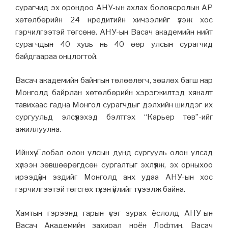
сурагчид эх орондоо АНУ-ын ахлах боловсролын AP
хөтөлбөрийн 24 кредитийн хичээ
лийг үзэж хос
гэрчилгээтэй төгсөнө. АНУ-ын Васач академийн нийт
сурагчдын 40 хувь нь 40 өөр улсын сурагчид
байдгаараа онцлогтой.
Васач академийн байнгын төлөөлөгч, зөвлөх багш нар
Монголд байрлан хөтөлбөрийн хэрэгжилтэд хяналт
тавихаас гадна Монгол сурагчдыг дэлхийн шилдэг их
сургуульд элсүүлэхэд бэлтгэх “Карьер төв”-ийг
ажиллуулна.
Ийнхүү Глобал олон улсын дунд сургууль олон улсад
хүлээн зөвшөөрөгдсөн сургалтыг эхлүүлж, эх орныхоо
ирээдүйн эздийг Монголд анх удаа АНУ-ын хос
гэрчилгээтэй төгсгөх түүхэн үйлийг түүчээлж байна.
Хамтын гэрээнд гарын үсэг зурах ёслолд АНУ-ын
Васач Академийн захирал ноён Лофтин, Васач