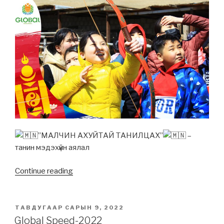
”МАЛЧИН АХУЙТАЙ ТАНИЛЦАХ”
–
танин мэдэхүйн аялал
Continue reading
“”МАЛЧИН
АХУЙТАЙ
ТАНИЛЦАХ””
POSTED
ТАВДУГААР САРЫН 9, 2022
ON
Global Speed-2022