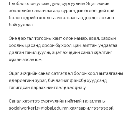
Глобал олон улсын дунд сургуулийн Эцэг эхийн
зөвлөлийн санаачлагаар сурагчдын өглөө, үдий цай
болон өдрийн хоолны амталгааны өдөрлөг зохион
байгууллаа.
Энэ үеэр гал тогооны хамт олон намар, өвөл, хаврын
хоолны цэсэнд орсон бүх хоол, цай, амттан, ундаагаа
дэлгэн танилцуулж, эцэг эхчүүдийн санал хүсэлтийг
хүлээн авсан юм.
Эцэг эхчүүдийн санал сэтгэгдэл болон хоол амталгааны
өдөрлөгийн зураг, бичлэгийг фэйсбүүк хуудсанд
тавигдсан дараах нийтлэлүүдээс үзнэ үү.
Санал хүсэлтээ сургуулийн нийгмийн ажилтаны
socialworker1@global.edu.mn хаягаар илгээгээрэй.