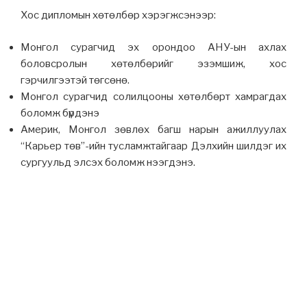
Хос дипломын хөтөлбөр хэрэгжсэнээр:
Монгол сурагчид эх орондоо АНУ-ын ахлах
боловсролын хөтөлбөрийг эзэмшиж, хос
гэрчилгээтэй төгсөнө.
Монгол сурагчид солилцооны хөтөлбөрт хамрагдах
боломж бүрдэнэ
Америк, Монгол зөвлөх багш нарын ажиллуулах
“Карьер төв”-ийн тусламжтайгаар Дэлхийн шилдэг их
сургуульд элсэх боломж нээгдэнэ.