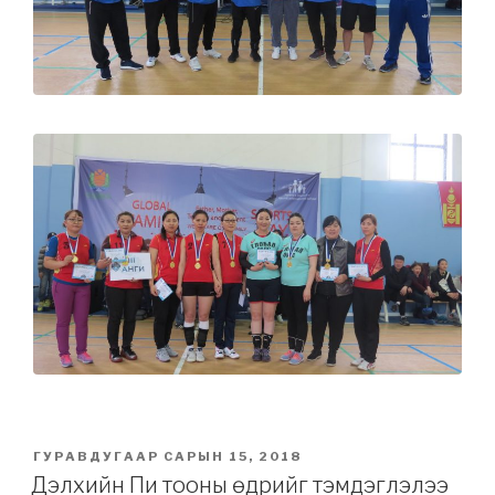
POSTED
ГУРАВДУГААР САРЫН 15, 2018
ON
Дэлхийн Пи тооны өдрийг тэмдэглэлээ