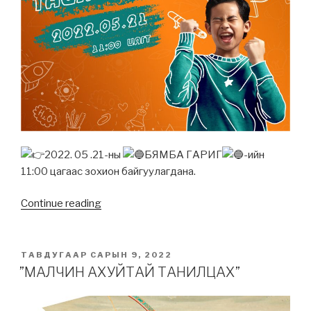
2022. 05 .21-ны
БЯМБА ГАРИГ
-ийн
11:00 цагаас зохион байгуулагдана.
Continue reading
“🌟
🏆
АМЖИЛТЫН
ТАЙЛАНТ
POSTED
ТАВДУГААР САРЫН 9, 2022
ON
ӨДӨРЛӨГ
”МАЛЧИН АХУЙТАЙ ТАНИЛЦАХ”
🏆
🌟”