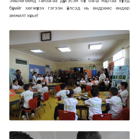
Зөвлөгөөнд ганзагаа дүүргэсэн бүх багш нартаа хүүхэд
бүрийг хөгжүүлэх гэгээн үйлсэд нь өндрөөс өндөр
амжилт хүсье!