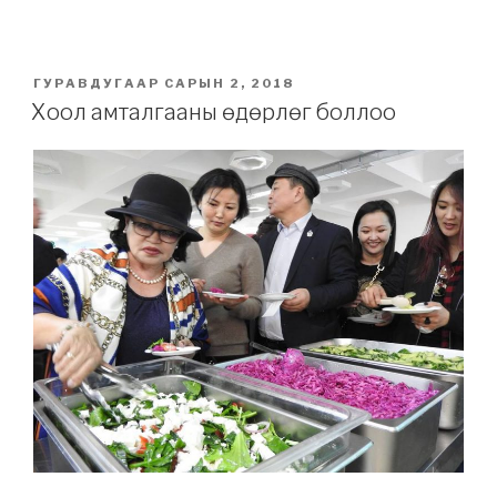
POSTED
ГУРАВДУГААР САРЫН 2, 2018
ON
Хоол амталгааны өдөрлөг боллоо