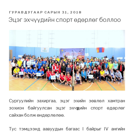
POSTED
ГУРАВДУГААР САРЫН 31, 2018
ON
Эцэг эхчүүдийн спорт өдөрлөг боллоо
Сургуулийн захиргаа, эцэг эхийн зөвлөл хамтран
зохион байгуулсан эцэг эхчүүдийн спорт өдөрлөг
сайхан болж өндөрлөлөө.
Тус тэмцээнд аавуудын багаас I байрыг IV ангийн