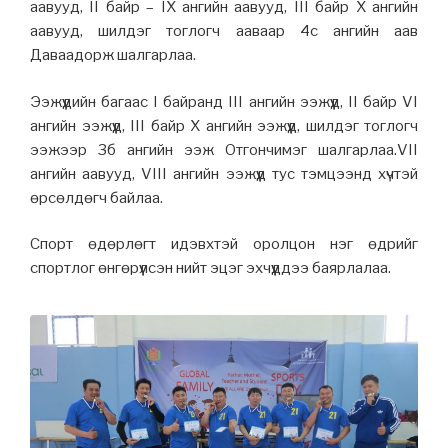
аавууд, II байр – IX ангийн аавууд, III байр X ангийн
аавууд, шилдэг тоглогч ааваар 4с ангийн аав
Даваадорж шалгарлаа.
Ээжүүдийн багаас I байранд III ангийн ээжүүд, II байр VI
ангийн ээжүүд, III байр X ангийн ээжүүд, шилдэг тоглогч
ээжээр 3б ангийн ээж Отгончимэг шалгарлаа.VII
ангийн аавууд, VIII ангийн ээжүүд тус тэмцээнд хүчтэй
өрсөлдөгч байлаа.
Спорт өдөрлөгт идэвхтэй оролцон нэг өдрийг
спортлог өнгөрүүлсэн нийт эцэг эхчүүддээ баярлалаа.