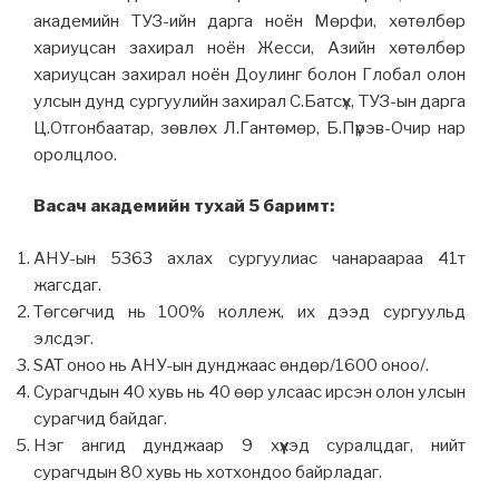
академийн ТУЗ-ийн дарга ноён Мөрфи, хөтөлбөр
хариуцсан захирал ноён Жесси, Aзийн хөтөлбөр
хариуцсан захирал ноён Доулинг болон Глобал олон
улсын дунд сургуулийн захирал С.Батсүх, ТУЗ-ын дарга
Ц.Отгонбаатар, зөвлөх Л.Гантөмөр, Б.Пүрэв-Очир нар
оролцлоо.
Васач академийн тухай 5 баримт:
АНУ-ын 5363 ахлах сургуулиас чанараараа 41т
жагсдаг.
Төгсөгчид нь 100% коллеж, их дээд сургуульд
элсдэг.
️SAT оноо нь АНУ-ын дунджаас өндөр/1600 оноо/.
Сурагчдын 40 хувь нь 40 өөр улсаас ирсэн олон улсын
сурагчид байдаг.
Нэг ангид дунджаар 9 хүүхэд суралцдаг, нийт
сурагчдын 80 хувь нь хотхондоо байрладаг.