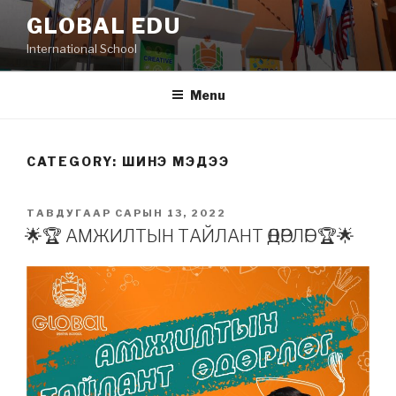
Skip
GLOBAL EDU
to
International School
content
Menu
CATEGORY: ШИНЭ МЭДЭЭ
POSTED
ТАВДУГААР САРЫН 13, 2022
ON
🌟🏆 АМЖИЛТЫН ТАЙЛАНТ ӨДӨРЛӨГ 🏆🌟