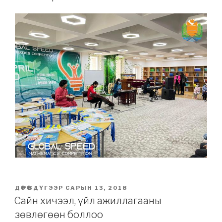
POSTED
ДӨРӨВДҮГЭЭР САРЫН 13, 2018
ON
Сайн хичээл, үйл ажиллагааны
зөвлөгөөн боллоо