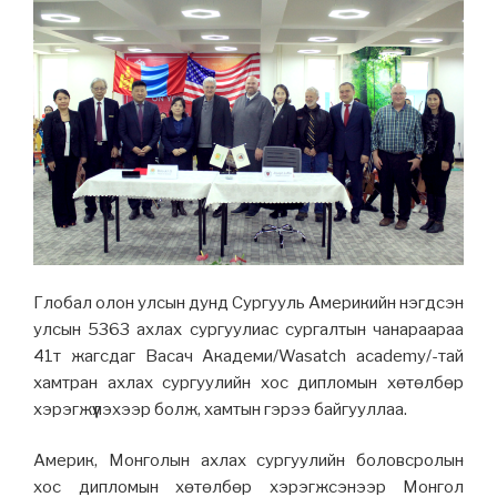
Глобал олон улсын дунд Сургууль️ Америкийн нэгдсэн
улсын 5363 ахлах сургуулиас сургалтын чанараараа
41т жагсдаг Васач Академи/Wasatch academy/-тай
хамтран ахлах сургуулийн хос дипломын хөтөлбөр
хэрэгжүүлэхээр болж, хамтын гэрээ байгууллаа.
Америк, Монголын ахлах сургуулийн боловсролын
хос дипломын хөтөлбөр хэрэгжсэнээр Монгол