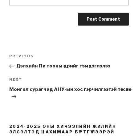
Post
PREVIOUS
Previous
navigation
Post
Дэлхийн Пи тооны өдрийг тэмдэглэлээ
NEXT
Next
Post
Монгол сурагчид АНУ-ын хос гэрчилгээтэй төгсөнө
2024-2025 ОНЫ ХИЧЭЭЛИЙН ЖИЛИЙН
ЭЛСЭЛТЭД ЦАХИМААР БҮРТГҮҮЛЭЭРЭЙ