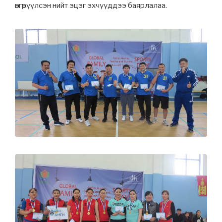
өнгөрүүлсэн нийт эцэг эхчүүддээ баярлалаа.