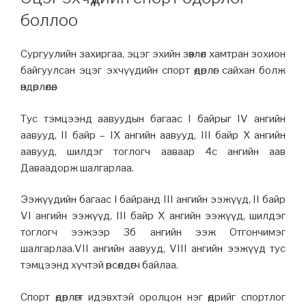
боллоо
Сургуулийн захиргаа, эцэг эхийн зөвлөл хамтран зохион
байгуулсан эцэг эхчүүдийн спорт өдөрлөг сайхан болж
өндөрлөлөө.
Тус тэмцээнд аавуудын багаас I байрыг IV ангийн
аавууд, II байр – IX ангийн аавууд, III байр X ангийн
аавууд, шилдэг тоглогч ааваар 4с ангийн аав
Даваадорж шалгарлаа.
Ээжүүдийн багаас I байранд III ангийн ээжүүд, II байр
VI ангийн ээжүүд, III байр X ангийн ээжүүд, шилдэг
тоглогч ээжээр 3б ангийн ээж Отгончимэг
шалгарлаа.VII ангийн аавууд, VIII ангийн ээжүүд тус
тэмцээнд хүчтэй өрсөлдөгч байлаа.
Спорт өдөрлөгт идэвхтэй оролцон нэг өдрийг спортлог