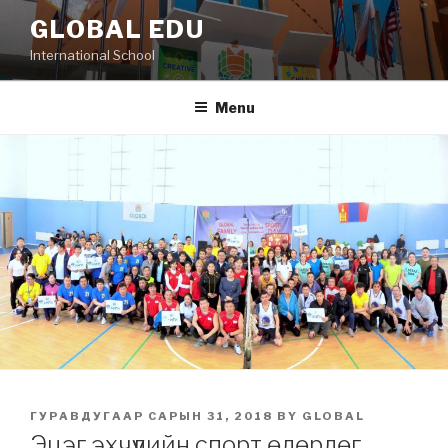
Skip
GLOBAL EDU
to
International School
content
Menu
POSTED
ГУРАВДУГААР САРЫН 31, 2018
BY
GLOBAL
ON
Эцэг эхчүүдийн спорт өдөрлөг